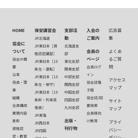
HOME
保安講習会
支部活
入会の
広告募
動
ご案内
集
JR北海道
協会に
JR東日本［資
北海道支
ついて
会員の
よくあ
格認定講習］
部
ページ
るご質
協会の概
JR東日本［10
東北支部
問
要
会員ログ
条在・運転］
関東支部
沿革
イン
JR東日本［10
中部支部
アクセス
役員・理
協会誌電
条在・保守］
関西支部
マップ
事
子版
JR東日本［10
中国支部
組織
協会誌/図
条幹・列車見
四国支部
サイト
会員構成
書検索
張員］
九州支部
マップ
業務内容
会員様向
JR東海
出版・
表彰
け教育
プライ
JR西日本
刊行物
資格認
バシー
JR四国
定・教育
ポリシ