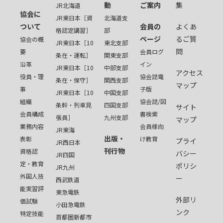
動
ご案内
集
JR北海道
協会に
JR東日本［資
北海道支
ついて
会員の
よくあ
格認定講習］
部
ページ
るご質
協会の概
JR東日本［10
東北支部
問
要
会員ログ
条在・運転］
関東支部
沿革
イン
JR東日本［10
中部支部
アクセス
役員・理
協会誌電
条在・保守］
関西支部
マップ
事
子版
JR東日本［10
中国支部
組織
協会誌/図
条幹・列車見
四国支部
サイト
会員構成
書検索
張員］
九州支部
マップ
業務内容
会員様向
JR東海
出版・
表彰
け教育
プライ
JR西日本
刊行物
資格認
バシー
JR四国
定・教育
ポリシ
JR九州
外国人技
ー
西武鉄道
能実習評
東急電鉄
外部リ
価試験
小田急電鉄
ンク
特定技能
首都圏新都市