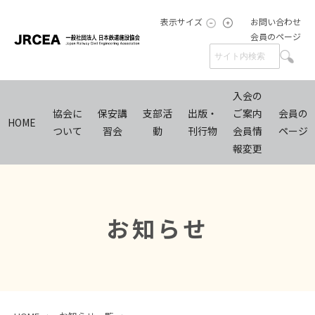
表示サイズ
お問い合わせ
会員のページ
入会の
協会に
保安講
支部活
出版・
ご案内
会員の
HOME
ついて
習会
動
刊行物
会員情
ページ
報変更
お知らせ