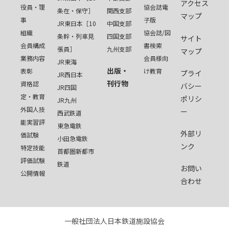
アクセス
役員・理
協会誌電
条在・保守］
関西支部
マップ
事
子版
JR東日本［10
中国支部
組織
協会誌/図
条幹・列車見
四国支部
サイト
会員構成
書検索
張員］
九州支部
マップ
業務内容
会員様向
JR東海
出版・
表彰
け教育
プライ
JR西日本
刊行物
資格認
バシー
JR四国
定・教育
ポリシ
JR九州
外国人技
ー
西武鉄道
能実習評
東急電鉄
外部リ
価試験
小田急電鉄
ンク
特定技能
首都圏新都市
評価試験
鉄道
お問い
公開情報
合わせ
一般社団法人日本鉄道施設協会