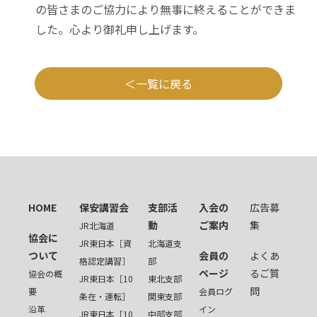
の皆さまのご協力により無事に終えることができま
した。心より御礼申し上げます。
一覧に戻る
HOME
保安講習会
支部活
入会の
広告募
動
ご案内
集
JR北海道
協会に
JR東日本［資
北海道支
ついて
会員の
よくあ
格認定講習］
部
ページ
るご質
協会の概
JR東日本［10
東北支部
問
要
会員ログ
条在・運転］
関東支部
沿革
イン
JR東日本［10
中部支部