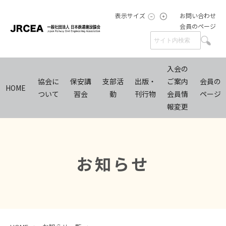
表示サイズ
お問い合わせ
会員のページ
入会の
協会に
保安講
支部活
出版・
ご案内
会員の
HOME
ついて
習会
動
刊行物
会員情
ページ
報変更
お知らせ