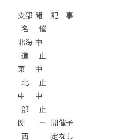
支部
開
記 事
名
催
北海
中
道
止
東
中
北
止
中
中
部
止
関
－
開催予
西
定なし