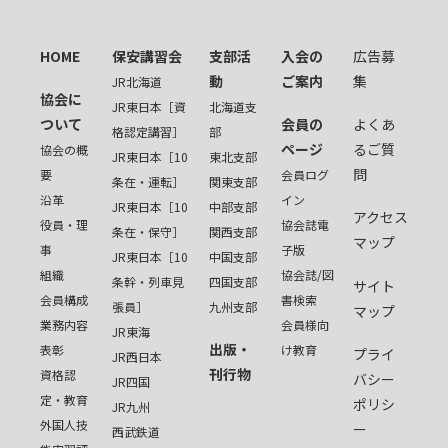
HOME
保安講習会
支部活
入会の
広告募
動
ご案内
集
JR北海道
協会に
JR東日本［資
北海道支
ついて
会員の
よくあ
格認定講習］
部
ページ
るご質
協会の概
JR東日本［10
東北支部
問
要
会員ログ
条在・運転］
関東支部
沿革
イン
JR東日本［10
中部支部
アクセス
役員・理
協会誌電
条在・保守］
関西支部
マップ
事
子版
JR東日本［10
中国支部
組織
協会誌/図
条幹・列車見
四国支部
サイト
会員構成
書検索
張員］
九州支部
マップ
業務内容
会員様向
JR東海
出版・
表彰
け教育
プライ
JR西日本
刊行物
資格認
バシー
JR四国
定・教育
ポリシ
JR九州
外国人技
ー
西武鉄道