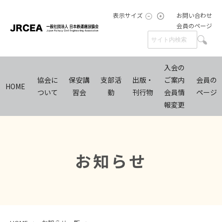
表示サイズ
お問い合わせ
会員のページ
入会の
協会に
保安講
支部活
出版・
ご案内
会員の
HOME
ついて
習会
動
刊行物
会員情
ページ
報変更
お知らせ