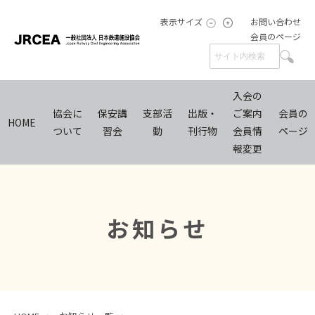
表示サイズ
お問い合わせ
会員のページ
入会の
協会に
保安講
支部活
出版・
ご案内
会員の
HOME
ついて
習会
動
刊行物
会員情
ページ
報変更
お知らせ