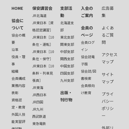
HOME
保安講習会
支部活
入会の
広告募
動
ご案内
集
JR北海道
協会に
JR東日本［資
北海道支
ついて
会員の
よくあ
格認定講習］
部
ページ
るご質
協会の概
JR東日本［10
東北支部
問
要
会員ログ
条在・運転］
関東支部
沿革
イン
JR東日本［10
中部支部
アクセス
役員・理
協会誌電
条在・保守］
関西支部
マップ
事
子版
JR東日本［10
中国支部
組織
協会誌/図
条幹・列車見
四国支部
サイト
会員構成
書検索
張員］
九州支部
マップ
業務内容
会員様向
JR東海
出版・
表彰
け教育
プライ
JR西日本
刊行物
資格認
バシー
JR四国
定・教育
ポリシ
JR九州
外国人技
ー
西武鉄道
能実習評
東急電鉄
外部リ
価試験