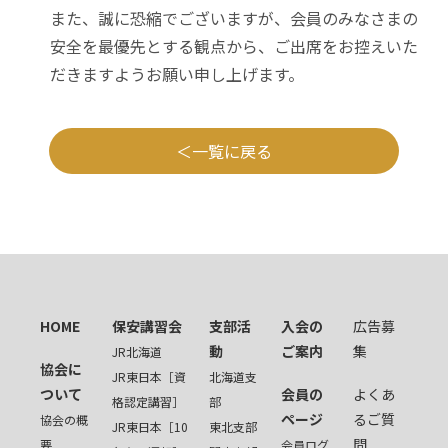
また、誠に恐縮でございますが、会員のみなさまの
安全を最優先とする観点から、ご出席をお控えいた
だきますようお願い申し上げます。
一覧に戻る
HOME
保安講習会
支部活
入会の
広告募
動
ご案内
集
JR北海道
協会に
JR東日本［資
北海道支
ついて
会員の
よくあ
格認定講習］
部
ページ
るご質
協会の概
JR東日本［10
東北支部
問
要
会員ログ