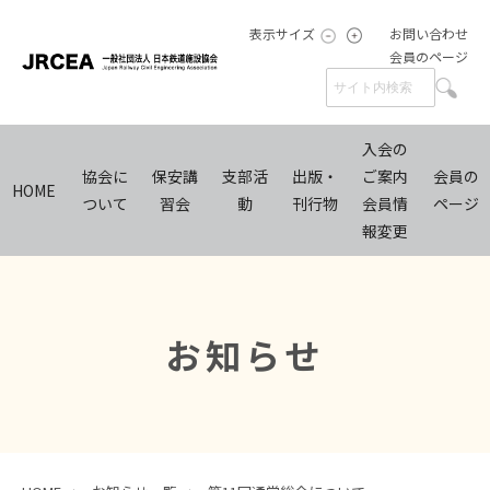
表示サイズ
お問い合わせ
会員のページ
入会の
協会に
保安講
支部活
出版・
ご案内
会員の
HOME
ついて
習会
動
刊行物
会員情
ページ
報変更
お知らせ