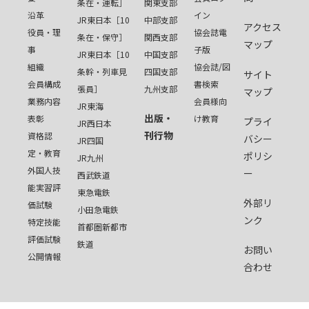
条在・運転］
関東支部
沿革
イン
JR東日本［10
中部支部
アクセス
役員・理
協会誌電
条在・保守］
関西支部
マップ
事
子版
JR東日本［10
中国支部
組織
協会誌/図
条幹・列車見
四国支部
サイト
会員構成
書検索
張員］
九州支部
マップ
業務内容
会員様向
JR東海
出版・
表彰
け教育
プライ
JR西日本
刊行物
資格認
バシー
JR四国
定・教育
ポリシ
JR九州
外国人技
ー
西武鉄道
能実習評
東急電鉄
外部リ
価試験
小田急電鉄
ンク
特定技能
首都圏新都市
評価試験
鉄道
お問い
公開情報
合わせ