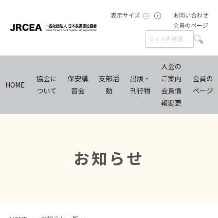
表示サイズ
お問い合わせ
会員のページ
入会の
協会に
保安講
支部活
出版・
ご案内
会員の
HOME
ついて
習会
動
刊行物
会員情
ページ
報変更
お知らせ