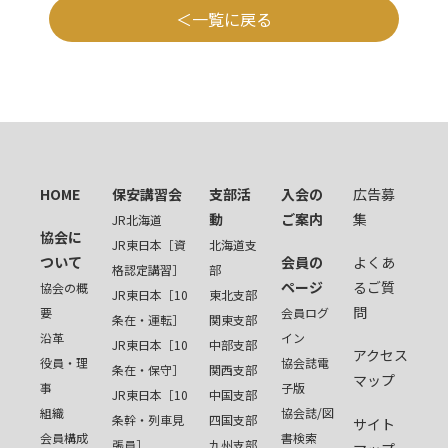
一覧に戻る
HOME
保安講習会
支部活
入会の
広告募
動
ご案内
集
JR北海道
協会に
JR東日本［資
北海道支
ついて
会員の
よくあ
格認定講習］
部
ページ
るご質
協会の概
JR東日本［10
東北支部
問
要
会員ログ
条在・運転］
関東支部
沿革
イン
JR東日本［10
中部支部
アクセス
役員・理
協会誌電
条在・保守］
関西支部
マップ
事
子版
JR東日本［10
中国支部
組織
協会誌/図
条幹・列車見
四国支部
サイト
会員構成
書検索
張員］
九州支部