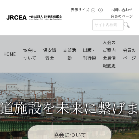
表示サイズ
お問い合わせ
会員のページ
入会の
協会に
保安講
支部活
出版・
ご案内
会員の
HOME
ついて
習会
動
刊行物
会員情
ページ
報変更
道施設を未来に繋げ
協会について