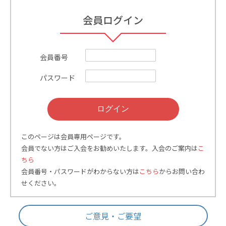
会員ログイン
講習会情報が更新されまし
2026.05.20
保安講習会情報
た。（
JR四国
）
会員番号
2026年度各支部総会開催の
2026.05.13
協会からのお知らせ
パスワード
お知らせ
協会推薦の叙勲受章者をご紹
2026.05.01
協会からのお知らせ
介いたします。
このページは会員専用ページです。
2026年度「鉄道局長賞」募
会員でない方はご入会をお勧めいたします。入会のご案内は
こ
2026.04.28
協会からのお知らせ
集のご案内
ちら
会員番号・パスワードがわからない方は
こちら
からお問い合わ
せください。
協会誌５月号を電子版にアッ
2026.04.27
協会からのお知らせ
プしました
ご意見・ご要望
2026.04.22
シニア会員割引のご案内
協会からのお知らせ