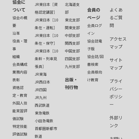
協会に
JR東日本［資
北海道支
ついて
会員の
よくあ
格認定講習］
部
ページ
るご質
協会の概
JR東日本［10
東北支部
問
要
会員ログ
条在・運転］
関東支部
沿革
イン
JR東日本［10
中部支部
アクセス
役員・理
協会誌電
条在・保守］
関西支部
マップ
事
子版
JR東日本［10
中国支部
組織
協会誌/図
条幹・列車見
四国支部
サイト
会員構成
書検索
張員］
九州支部
マップ
業務内容
会員様向
JR東海
出版・
表彰
け教育
プライ
JR西日本
刊行物
資格認
バシー
JR四国
定・教育
ポリシ
JR九州
外国人技
ー
西武鉄道
能実習評
東急電鉄
外部リ
価試験
小田急電鉄
ンク
特定技能
首都圏新都市
評価試験
鉄道
お問い