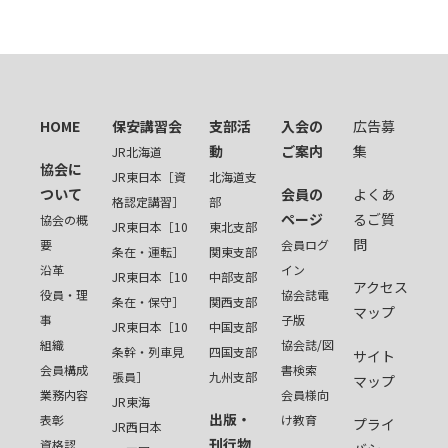
HOME
保安講習会
支部活
入会の
広告募
動
ご案内
集
JR北海道
協会に
JR東日本［資
北海道支
ついて
会員の
よくあ
格認定講習］
部
ページ
るご質
協会の概
JR東日本［10
東北支部
問
要
会員ログ
条在・運転］
関東支部
沿革
イン
JR東日本［10
中部支部
アクセス
役員・理
協会誌電
条在・保守］
関西支部
マップ
事
子版
JR東日本［10
中国支部
組織
協会誌/図
条幹・列車見
四国支部
サイト
会員構成
書検索
張員］
九州支部
マップ
業務内容
会員様向
JR東海
出版・
表彰
け教育
プライ
JR西日本
刊行物
資格認