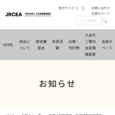
表示サイズ
お問い合わせ
会員のページ
入会の
協会に
保安講
支部活
出版・
ご案内
会員の
HOME
ついて
習会
動
刊行物
会員情
ページ
報変更
お知らせ