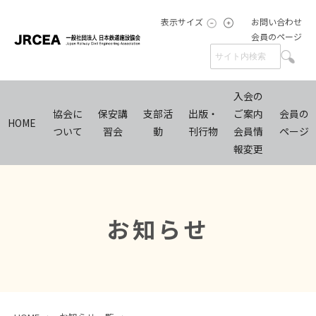
表示サイズ
お問い合わせ
会員のページ
入会の
協会に
保安講
支部活
出版・
ご案内
会員の
HOME
ついて
習会
動
刊行物
会員情
ページ
報変更
お知らせ