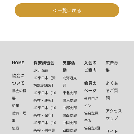
一覧に戻る
HOME
保安講習会
支部活
入会の
広告募
動
ご案内
集
JR北海道
協会に
JR東日本［資
北海道支
ついて
会員の
よくあ
格認定講習］
部
ページ
るご質
協会の概
JR東日本［10
東北支部
問
要
会員ログ
条在・運転］
関東支部
沿革
イン
JR東日本［10
中部支部
アクセス
役員・理
協会誌電
条在・保守］
関西支部
マップ
事
子版
JR東日本［10
中国支部
組織
協会誌/図
条幹・列車見
四国支部
サイト