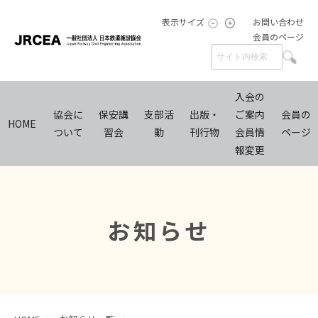
表示サイズ
お問い合わせ
会員のページ
入会の
協会に
保安講
支部活
出版・
ご案内
会員の
HOME
ついて
習会
動
刊行物
会員情
ページ
報変更
お知らせ