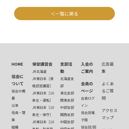
一覧に戻る
HOME
保安講習会
支部活
入会の
広告募
動
ご案内
集
JR北海道
協会に
JR東日本［資
北海道支
ついて
会員の
よくあ
格認定講習］
部
ページ
るご質
協会の概
JR東日本［10
東北支部
問
要
会員ログ
条在・運転］
関東支部
沿革
イン
JR東日本［10
中部支部
アクセス
役員・理
協会誌電
条在・保守］
関西支部
マップ
事
子版
JR東日本［10
中国支部
組織
協会誌/図
条幹・列車見
四国支部