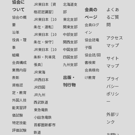
協会に
JR東日本［資
北海道支
ついて
会員の
よくあ
格認定講習］
部
ページ
るご質
協会の概
JR東日本［10
東北支部
問
要
会員ログ
条在・運転］
関東支部
沿革
イン
JR東日本［10
中部支部
アクセス
役員・理
協会誌電
条在・保守］
関西支部
マップ
事
子版
JR東日本［10
中国支部
組織
協会誌/図
条幹・列車見
四国支部
サイト
会員構成
書検索
張員］
九州支部
マップ
業務内容
会員様向
JR東海
出版・
表彰
け教育
プライ
JR西日本
刊行物
資格認
バシー
JR四国
定・教育
ポリシ
JR九州
外国人技
ー
西武鉄道
能実習評
東急電鉄
外部リ
価試験
小田急電鉄
ンク
特定技能
首都圏新都市
評価試験
鉄道
お問い