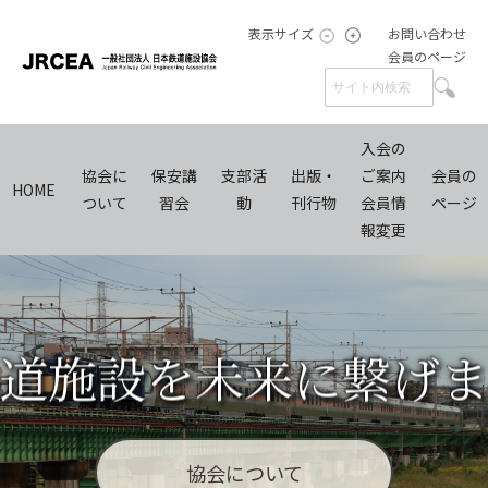
表示サイズ
お問い合わせ
会員のページ
入会の
協会に
保安講
支部活
出版・
ご案内
会員の
HOME
ついて
習会
動
刊行物
会員情
ページ
報変更
道施設を未来に繋げ
協会について