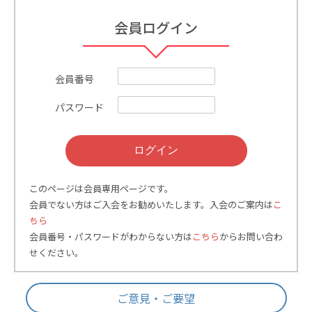
会員ログイン
講習会情報が更新されまし
2026.05.20
保安講習会情報
た。（
JR四国
）
会員番号
2026年度各支部総会開催の
2026.05.13
協会からのお知らせ
パスワード
お知らせ
協会推薦の叙勲受章者をご紹
2026.05.01
協会からのお知らせ
介いたします。
このページは会員専用ページです。
2026年度「鉄道局長賞」募
会員でない方はご入会をお勧めいたします。入会のご案内は
こ
2026.04.28
協会からのお知らせ
集のご案内
ちら
会員番号・パスワードがわからない方は
こちら
からお問い合わ
せください。
協会誌５月号を電子版にアッ
2026.04.27
協会からのお知らせ
プしました
ご意見・ご要望
2026.04.22
シニア会員割引のご案内
協会からのお知らせ