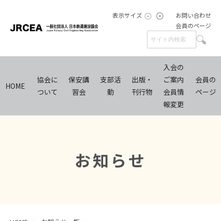
表示サイズ
お問い合わせ
会員のページ
入会の
協会に
保安講
支部活
出版・
ご案内
会員の
HOME
ついて
習会
動
刊行物
会員情
ページ
報変更
お知らせ