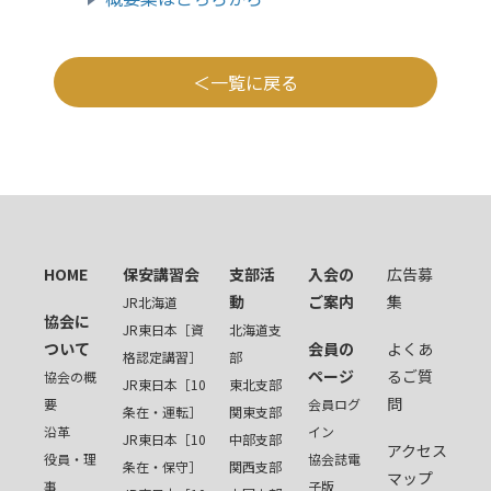
一覧に戻る
HOME
保安講習会
支部活
入会の
広告募
動
ご案内
集
JR北海道
協会に
JR東日本［資
北海道支
ついて
会員の
よくあ
格認定講習］
部
ページ
るご質
協会の概
JR東日本［10
東北支部
問
要
会員ログ
条在・運転］
関東支部
沿革
イン
JR東日本［10
中部支部
アクセス
役員・理
協会誌電
条在・保守］
関西支部
マップ
事
子版