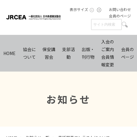
表示サイズ
お問い合わせ
会員のページ
入会の
協会に
保安講
支部活
出版・
ご案内
会員の
HOME
ついて
習会
動
刊行物
会員情
ページ
報変更
お知らせ