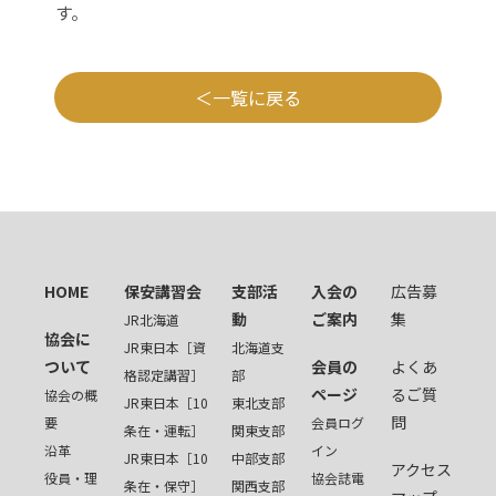
す。
一覧に戻る
HOME
保安講習会
支部活
入会の
広告募
動
ご案内
集
JR北海道
協会に
JR東日本［資
北海道支
ついて
会員の
よくあ
格認定講習］
部
ページ
るご質
協会の概
JR東日本［10
東北支部
問
要
会員ログ
条在・運転］
関東支部
沿革
イン
JR東日本［10
中部支部
アクセス
役員・理
協会誌電
条在・保守］
関西支部