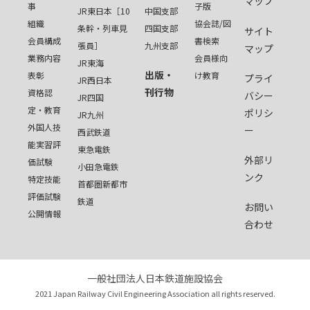
マップ
事
子版
JR東日本［10
中国支部
組織
協会誌/図
条幹・列車見
四国支部
サイト
会員構成
書検索
張員］
九州支部
マップ
業務内容
会員様向
JR東海
出版・
表彰
け教育
プライ
JR西日本
刊行物
資格認
バシー
JR四国
定・教育
ポリシ
JR九州
外国人技
ー
西武鉄道
能実習評
東急電鉄
外部リ
価試験
小田急電鉄
ンク
特定技能
首都圏新都市
評価試験
鉄道
お問い
公開情報
合わせ
一般社団法人日本鉄道施設協会
2021 Japan Railway Civil Engineering Association all rights reserved.