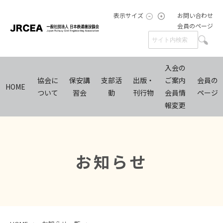
表示サイズ
お問い合わせ
会員のページ
入会の
協会に
保安講
支部活
出版・
ご案内
会員の
HOME
ついて
習会
動
刊行物
会員情
ページ
報変更
お知らせ