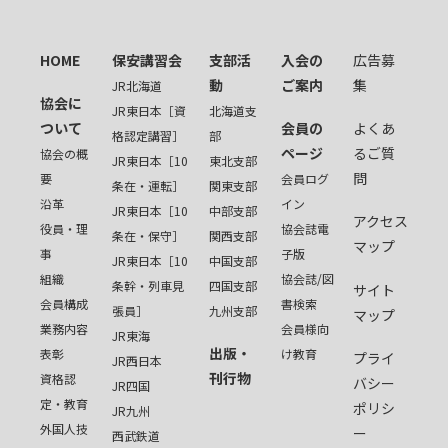
HOME
保安講習会
支部活
入会の
広告募
動
ご案内
集
JR北海道
協会に
JR東日本［資
北海道支
ついて
会員の
よくあ
格認定講習］
部
ページ
るご質
協会の概
JR東日本［10
東北支部
問
要
会員ログ
条在・運転］
関東支部
沿革
イン
JR東日本［10
中部支部
アクセス
役員・理
協会誌電
条在・保守］
関西支部
マップ
事
子版
JR東日本［10
中国支部
組織
協会誌/図
条幹・列車見
四国支部
サイト
会員構成
書検索
張員］
九州支部
マップ
業務内容
会員様向
JR東海
出版・
表彰
け教育
プライ
JR西日本
刊行物
資格認
バシー
JR四国
定・教育
ポリシ
JR九州
外国人技
ー
西武鉄道