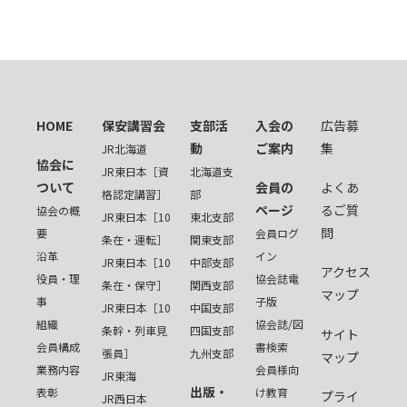
HOME
保安講習会
支部活
入会の
広告募
動
ご案内
集
JR北海道
協会に
JR東日本［資
北海道支
ついて
会員の
よくあ
格認定講習］
部
ページ
るご質
協会の概
JR東日本［10
東北支部
問
要
会員ログ
条在・運転］
関東支部
沿革
イン
JR東日本［10
中部支部
アクセス
役員・理
協会誌電
条在・保守］
関西支部
マップ
事
子版
JR東日本［10
中国支部
組織
協会誌/図
条幹・列車見
四国支部
サイト
会員構成
書検索
張員］
九州支部
マップ
業務内容
会員様向
JR東海
出版・
表彰
け教育
プライ
JR西日本