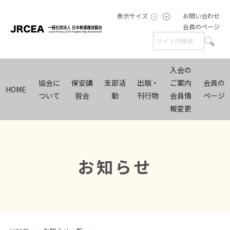
表示サイズ
お問い合わせ
会員のページ
入会の
協会に
保安講
支部活
出版・
ご案内
会員の
HOME
ついて
習会
動
刊行物
会員情
ページ
報変更
お知らせ