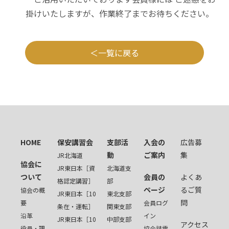
掛けいたしますが、作業終了までお待ちください。
一覧に戻る
HOME
保安講習会
支部活
入会の
広告募
動
ご案内
集
JR北海道
協会に
JR東日本［資
北海道支
ついて
会員の
よくあ
格認定講習］
部
ページ
るご質
協会の概
JR東日本［10
東北支部
問
要
会員ログ
条在・運転］
関東支部
沿革
イン
JR東日本［10
中部支部
アクセス
役員・理
協会誌電