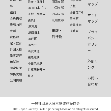
条在・保守］
関西支部
マップ
事
子版
JR東日本［10
中国支部
組織
協会誌/図
条幹・列車見
四国支部
サイト
会員構成
書検索
張員］
九州支部
マップ
業務内容
会員様向
JR東海
出版・
表彰
け教育
プライ
JR西日本
刊行物
資格認
バシー
JR四国
定・教育
ポリシ
JR九州
外国人技
ー
西武鉄道
能実習評
東急電鉄
外部リ
価試験
小田急電鉄
ンク
特定技能
首都圏新都市
評価試験
鉄道
お問い
公開情報
合わせ
一般社団法人日本鉄道施設協会
2021 Japan Railway Civil Engineering Association all rights reserved.