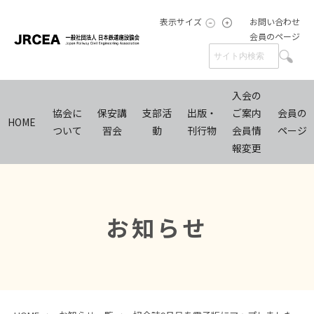
表示サイズ
お問い合わせ
会員のページ
入会の
協会に
保安講
支部活
出版・
ご案内
会員の
HOME
ついて
習会
動
刊行物
会員情
ページ
報変更
お知らせ