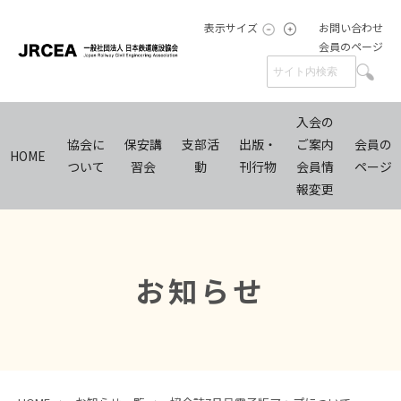
表示サイズ
お問い合わせ
会員のページ
入会の
協会に
保安講
支部活
出版・
ご案内
会員の
HOME
ついて
習会
動
刊行物
会員情
ページ
報変更
お知らせ