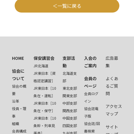
一覧に戻る
HOME
保安講習会
支部活
入会の
広告募
動
ご案内
集
JR北海道
協会に
JR東日本［資
北海道支
ついて
会員の
よくあ
格認定講習］
部
ページ
るご質
協会の概
JR東日本［10
東北支部
問
要
会員ログ
条在・運転］
関東支部
沿革
イン
JR東日本［10
中部支部
アクセス
役員・理
協会誌電
条在・保守］
関西支部
マップ
事
子版
JR東日本［10
中国支部
組織
協会誌/図
条幹・列車見
四国支部
サイト
会員構成
書検索
張員］
九州支部