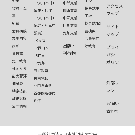
沿革
イン
JR東日本［10
中部支部
アクセス
役員・理
協会誌電
条在・保守］
関西支部
マップ
事
子版
JR東日本［10
中国支部
組織
協会誌/図
条幹・列車見
四国支部
サイト
会員構成
書検索
張員］
九州支部
マップ
業務内容
会員様向
JR東海
出版・
表彰
け教育
プライ
JR西日本
刊行物
資格認
バシー
JR四国
定・教育
ポリシ
JR九州
外国人技
ー
西武鉄道
能実習評
東急電鉄
外部リ
価試験
小田急電鉄
ンク
特定技能
首都圏新都市
評価試験
鉄道
お問い
公開情報
合わせ
一般社団法人日本鉄道施設協会