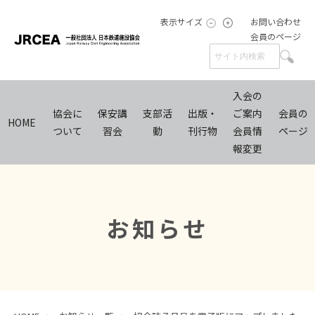
表示サイズ
お問い合わせ
会員のページ
入会の
協会に
保安講
支部活
出版・
ご案内
会員の
HOME
ついて
習会
動
刊行物
会員情
ページ
報変更
お知らせ