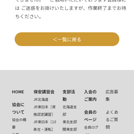
は ご迷惑をお掛けいたしますが、作業終了までお待
ちください。
一覧に戻る
HOME
保安講習会
支部活
入会の
広告募
動
ご案内
集
JR北海道
協会に
JR東日本［資
北海道支
ついて
会員の
よくあ
格認定講習］
部
ページ
るご質
協会の概
JR東日本［10
東北支部
問
要
会員ログ
条在・運転］
関東支部