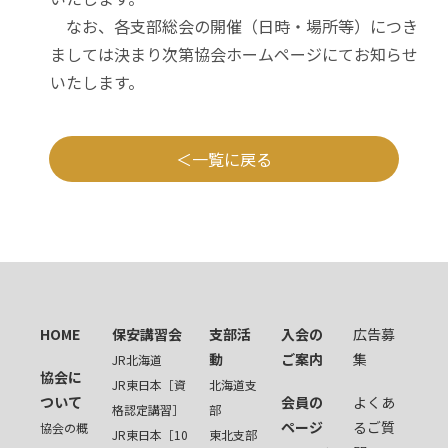
なお、各支部総会の開催（日時・場所等）につき
ましては決まり次第協会ホームページにてお知らせ
いたします。
一覧に戻る
HOME
保安講習会
支部活
入会の
広告募
動
ご案内
集
JR北海道
協会に
JR東日本［資
北海道支
ついて
会員の
よくあ
格認定講習］
部
ページ
るご質
協会の概
JR東日本［10
東北支部