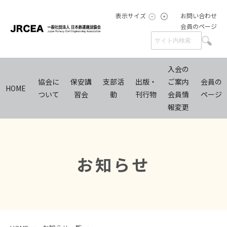
表示サイズ
お問い合わせ
会員のページ
入会の
協会に
保安講
支部活
出版・
ご案内
会員の
HOME
ついて
習会
動
刊行物
会員情
ページ
報変更
お知らせ