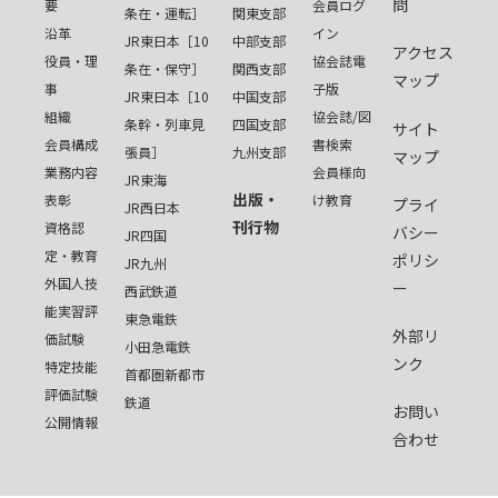
問
要
会員ログ
条在・運転］
関東支部
沿革
イン
JR東日本［10
中部支部
アクセス
役員・理
協会誌電
条在・保守］
関西支部
マップ
事
子版
JR東日本［10
中国支部
組織
協会誌/図
条幹・列車見
四国支部
サイト
会員構成
書検索
張員］
九州支部
マップ
業務内容
会員様向
JR東海
出版・
表彰
け教育
プライ
JR西日本
刊行物
資格認
バシー
JR四国
定・教育
ポリシ
JR九州
外国人技
ー
西武鉄道
能実習評
東急電鉄
外部リ
価試験
小田急電鉄
ンク
特定技能
首都圏新都市
評価試験
鉄道
お問い
公開情報
合わせ